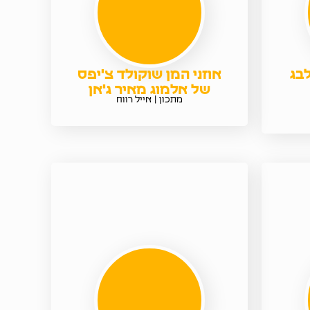
בג
אוזני המן שוקולד צ'יפס
של אלמוג מאיר ג'אן
מתכון | אייל רווח