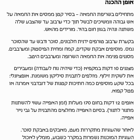
אופן ההכנה
מתחילים בשריפת החמאה – בסיר קטן ממסים את החמאה על
אש גבוהה וומשיכים לבשל תוך כדי ערבוב עד שהצבע שלה
משתנה ונהיה בגוון חום בהיר. מורידים מהאש.
בקערת ערבוב טורפים ידנית חלבונים, סוכר ודבש עד שהסוכר
נמס. מוסיפים אבקת שקדים, קמח ומחית הפיסטוק ומערבבים.
מסננים פנימה את החמאה השרופה ומערבבים היטב.
מצננים 10 דקות במקפיא (כדי שיהיה נוח לעבודה) ומעבירים
את לשקית זילוף. מזלפים לתבנית סיליקון משומנת. אופציונלי:
בכל שקע מוסיפים כמה חתיכות קטנות של דובדבני אמרנה או
פטל קפוא.
אופים 12 דקות בחום 170 מעלות (זמן האפייה עשוי להשתנות
מתנור לתנור). בסיום האפייה מחלצים מהתבנית על גבי נייר
אפייה.
לאחר שהעוגיות מתקררות מעט, מאבקים באבקת סוכר.
העוגיות המוכנות נשמרות במקרר כשבוע, מומלץ לאכול