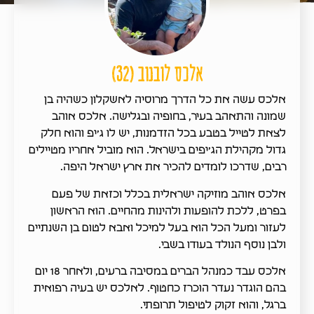
אלכס לובנוב (32)
אלכס עשה את כל הדרך מרוסיה לאשקלון כשהיה בן
שמונה והתאהב בעיר, בחופיה ובגלישה. אלכס אוהב
לצאת לטייל בטבע בכל הזדמנות, יש לו ג׳יפ והוא חלק
גדול מקהילת הג׳יפים בישראל. הוא מוביל אחריו מטיילים
רבים, שדרכו לומדים להכיר את ארץ ישראל היפה.
אלכס אוהב מוזיקה ישראלית בכלל וכזאת של פעם
בפרט, ללכת להופעות ולהינות מהחיים. הוא הראשון
לעזור ומעל הכל הוא בעל למיכל ואבא לטום בן השנתיים
ולבן נוסף הנולד בעודו בשבי.
אלכס עבד כמנהל הברים במסיבה ברעים, ולאחר 18 יום
בהם הוגדר נעדר הוכרז כחטוף. לאלכס יש בעיה רפואית
ברגל, והוא זקוק לטיפול תרופתי.