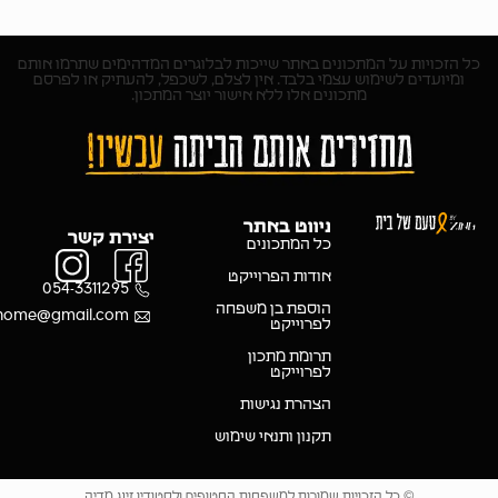
כל הזכויות על המתכונים באתר שייכות לבלוגרים המדהימים שתרמו אותם
ומיועדים לשימוש עצמי בלבד. אין לצלם, לשכפל, להעתיק או לפרסם
מתכונים אלו ללא אישור יוצר המתכון.
ניווט באתר
יצירת קשר
כל המתכונים
אודות הפרוייקט
054-3311295
הוספת בן משפחה
ikehome@gmail.com
לפרוייקט
תרומת מתכון
לפרוייקט
הצהרת נגישות
תקנון ותנאי שימוש
© כל הזכויות שמורות למשפחות החטופים ולסטודיו זינג מדיה