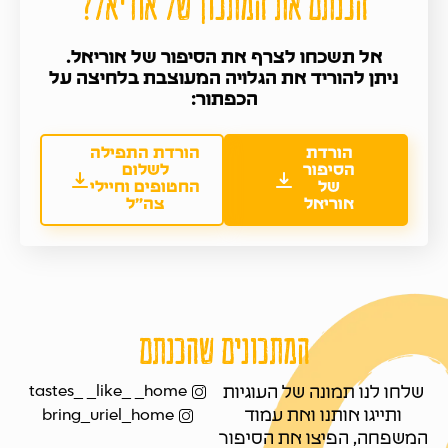
הכנתם את המתכון של אוריאל?
אל תשכחו לצרף את הסיפור של אוריאל.
ניתן להוריד את הגלויה המעוצבת בלחיצה על
הכפתור:
הורדת
הורדת התפילה
הסיפור
לשלום
של
החטופים וחיילי
אוריאל
צה”ל
המתכונים שהכנתם
tastes_ _like_ _home
שלחו לנו תמונה של העוגיות
ותייגו אותנו ואת עמוד
bring_uriel_home
המשפחה, הפיצו את הסיפור