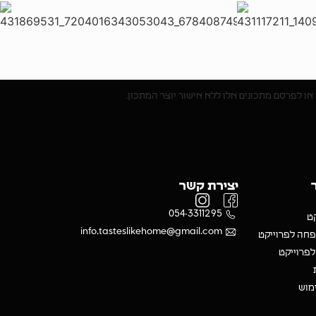
או לפרסם מתכונים אלו ללא אישור יוצר המתכון.
יצירת קשר
054-3311295
קט
info.tasteslikehome@gmail.com
חה לפרוייקט
לפרוייקט
ימוש