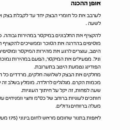
אופן ההכנה
לערבב את כל חומרי הבצק יחד עד לקבלת בצק א
לשעה .
להקציף את החלבונים במיקסר במהירות גבוהה. כ
מוסיפים בהדרגה את הסוכר וממשיכים להקציף ה
היטב, עוצרים לרגע את מהירות המיקסר ומוסיפים
וניל. מפעילים את המיקסר, הפעם במהירות נמוכ
הפודינג נטמעת היטב בתערובת.
מחלקים את הבצק לשלושה חלקים, מרדדים כל חל
מכמות הקרם. מגלגלים לרולדה. מומלץ בשלב זה 
שעה לפחות, זה יקל על חיתוך העוגיות.
חותכים לעוגיות ברוחב של כס"מ וחצי וומניחים 
מעלה ברווחים גדולים.
לאפות בתנור שחומם מראש לחום בינוני (175 מעלות) עד שמזהיב מעט.