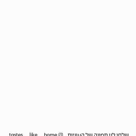
tastes_ _like_ _home
שלחו לנו תמונה של העוגיות