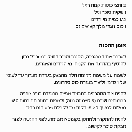
2 וחצי כוסות קמח רגיל
1 שקית סוכר וניל
1/2 כפית מי ורדים
1 כוס אגוזי מלך קצוצים גס
אופן ההכנה
לערבב את המרגרינה, הסוכר וסוכר הווניל במערבל מזון.
להוסיף בהדרגה את הקמח, מי הורדים והאגוזים.
לשטח על משטח מקומח חלק מהבצק בעזרת מערוך עד לעובי
של 1 ס״מ. וליצור בעזרת כוס סהרונים.
להניח את הסהרונים בתבנית אפייה מרופדת בנייר אפייה
במרווחים שווים (3 ס״מ זה מזה) ולאפות בתנור חם בחום 180
מעלות למשך 15-20 דקות עד לקבלת צבע חום בהיר.
להניח להתקרר ולאחסן בקופסא אטומה. לפני ההגשה לפזר
אבקת סוכר לקישוט.