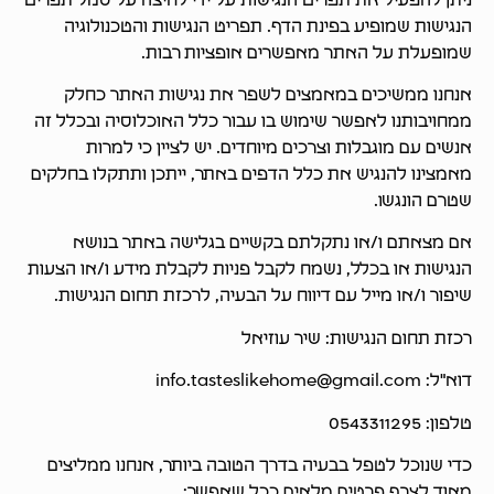
ניתן להפעיל את תפריט הנגישות על ידי לחיצה על סמל תפריט
הנגישות שמופיע בפינת הדף. תפריט הנגישות והטכנולוגיה
שמופעלת על האתר מאפשרים אופציות רבות.
אנחנו ממשיכים במאמצים לשפר את נגישות האתר כחלק
ממחויבותנו לאפשר שימוש בו עבור כלל האוכלוסיה ובכלל זה
אנשים עם מוגבלות וצרכים מיוחדים. יש לציין כי למרות
מאמצינו להנגיש את כלל הדפים באתר, ייתכן ותתקלו בחלקים
שטרם הונגשו.
אם מצאתם ו/או נתקלתם בקשיים בגלישה באתר בנושא
הנגישות או בכלל, נשמח לקבל פניות לקבלת מידע ו/או הצעות
שיפור ו/או מייל עם דיווח על הבעיה, לרכזת תחום הנגישות.
רכזת תחום הנגישות: שיר עוזיאל
דוא"ל: info.tasteslikehome@gmail.com
טלפון: 0543311295
כדי שנוכל לטפל בבעיה בדרך הטובה ביותר, אנחנו ממליצים
מאוד לצרף פרטים מלאים ככל שאפשר: