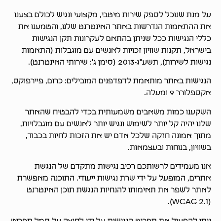
על מנת שנוכל לספק שירות מיטבי, מקצועי ונגיש לכולם בצענו
את ההתאמות הנדרשות באתר האינטרנט שלנו, והטמענו את
כללי הנגישות ככל שניתן בהתאם לעקרונות תקן הנגישות
בישראל, תקנות שוויון זכויות לאנשים עם מוגבלות (התאמות
נגישות לשירות), תשע"ג-2013 (סימן ג': שירותי האינטרנט).
הנגישות באתר מותאמת לדפדפנים המובילים: כרום, פיירפוקס,
אקספלורר 9 ומעלה.
השקענו כמות משאבים משמעותית בכדי להבטיח שהאתר
שלנו יהיה קל יותר לשימוש ונגיש יותר לאנשים עם מוגבלויות,
מתוך אמונה חזקה שלכל אדם יש את הזכות לחיות בכבוד,
בשוויון, בנוחות ובעצמאות.
אנו מעמידים לרשותכם רכיב נגישות מתקדם של הנגשת
אתרים, המופעל על ידי שרת נגישות ייעודי. התוכנה מאפשרת
לאתר לשפר את תאימותו להנחיות הנגשת תוכן האינטרנט
(WCAG 2.1).